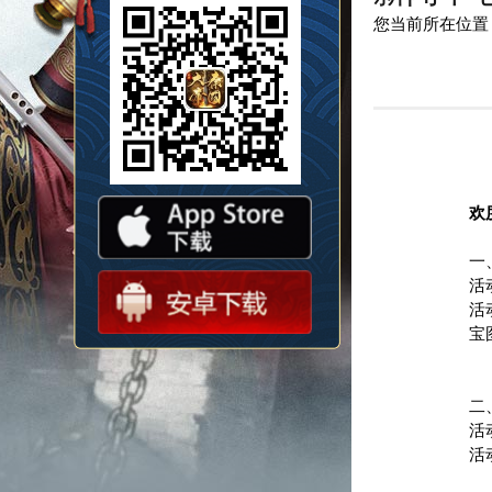
您当前所在位置
欢
一
活
活
宝
二
活
活