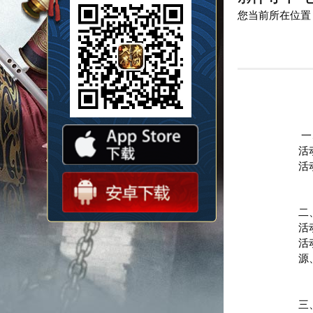
您当前所在位置
一
活
活
二
活
活
源
三