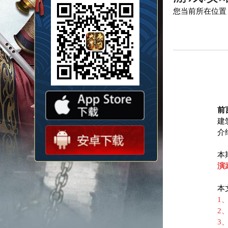
您当前所在位置
前
建
介
本
演
本
1
2
3