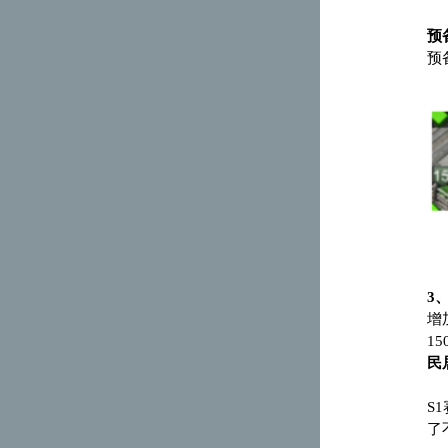
预
预
3
增
150
民
S1
了