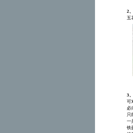
2
五
3
可
必
只
一
铁