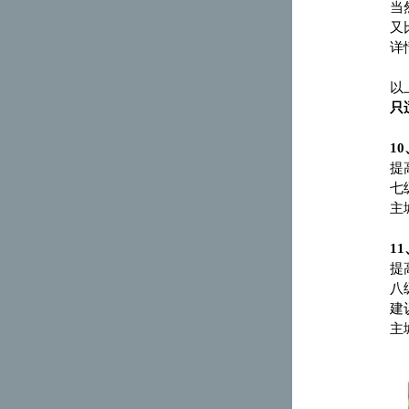
当
又
详
以
只
10
提
七
主
11
提
八
建
主