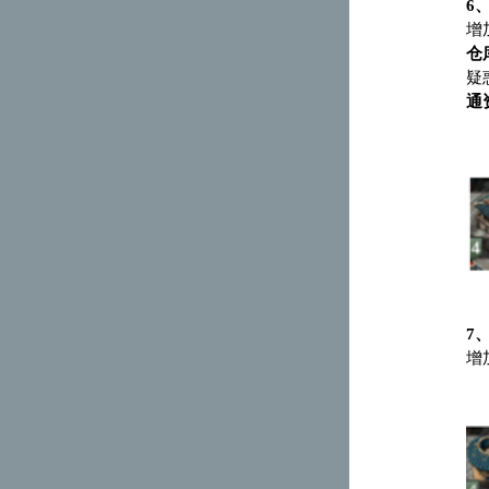
6
增
仓
疑
通
7
增