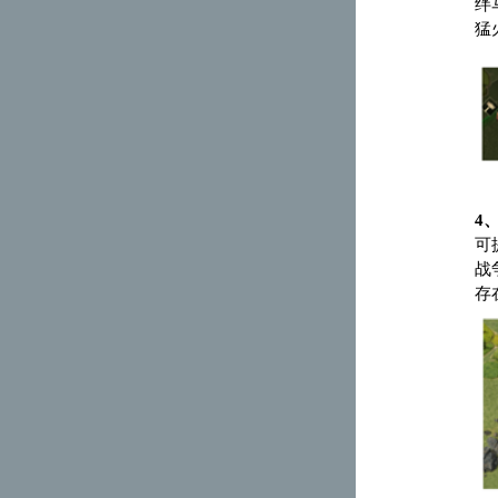
绊
猛
4
可
战
存