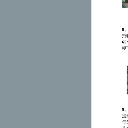
8
招
65
稷
9
提
每