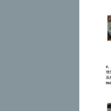
4
增
虽
96