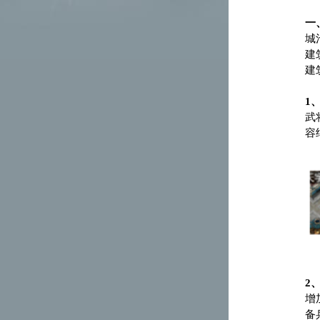
一
城
建
建
1
武
容
2
增
备