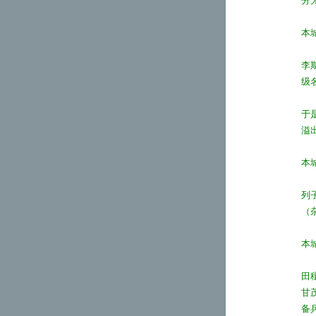
分
本
李
级
于
溢
本
列
（
本
田
甘
备