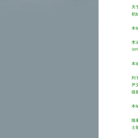
关
初
本
李
3
本
列
尹
级
本
随
士