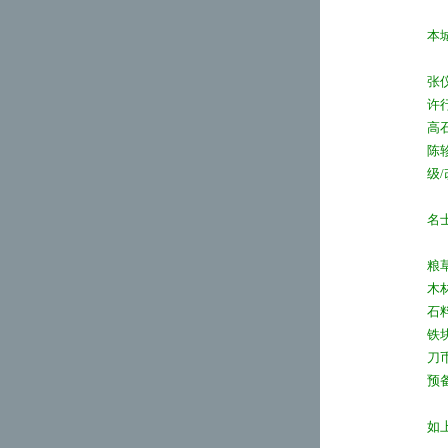
本
张
许
高
陈
级/
名
粮
木
石
铁
刀
预
如