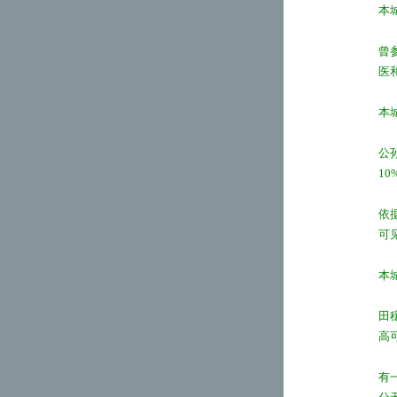
本
曾
医
本
公
1
依
可
本
田
高
有